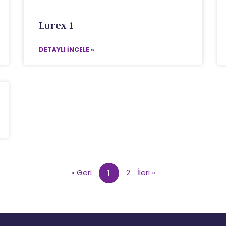
Lurex 1
DETAYLI İNCELE »
« Geri
2
İleri »
1