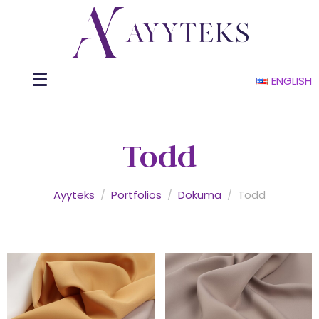
ENGLISH
Todd
Ayyteks
/
Portfolios
/
Dokuma
/
Todd