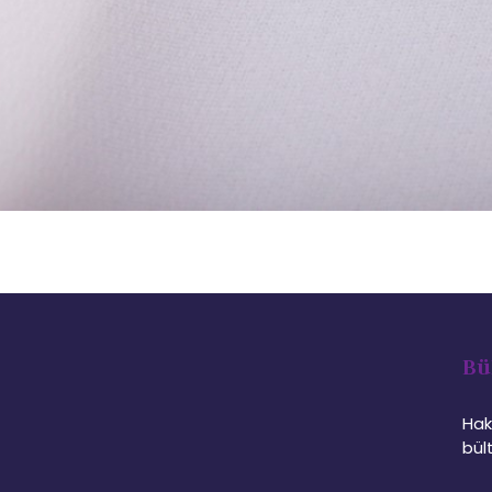
Bü
Hak
bül