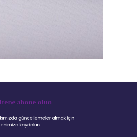
ltene abone olun
kımızda güncellemeler almak için
tenimize kaydolun.