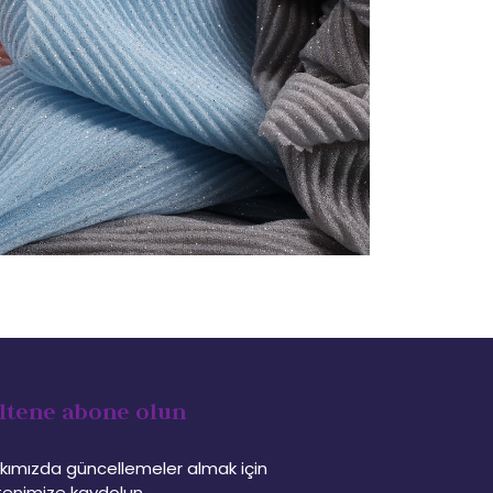
ltene abone olun
kımızda güncellemeler almak için
tenimize kaydolun.