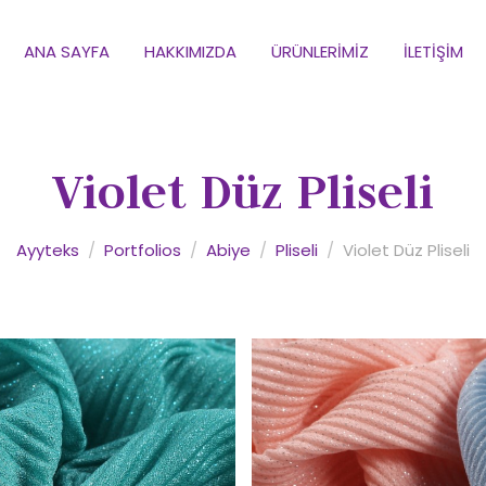
ANA SAYFA
HAKKIMIZDA
ÜRÜNLERIMIZ
İLETIŞIM
Violet Düz Pliseli
Ayyteks
/
Portfolios
/
Abiye
/
Pliseli
/
Violet Düz Pliseli