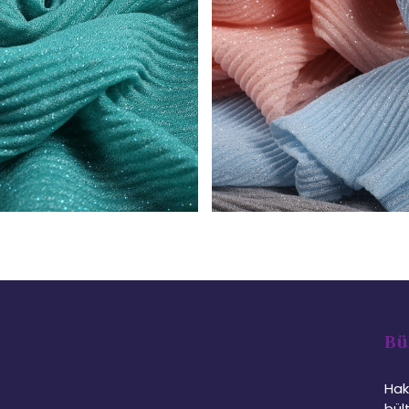
Bü
Hak
bül